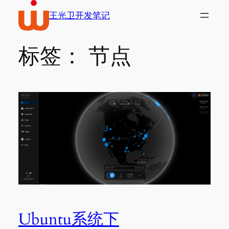
跳
王光卫开发笔记
到
内
容
标签：
节点
Ubuntu系统下