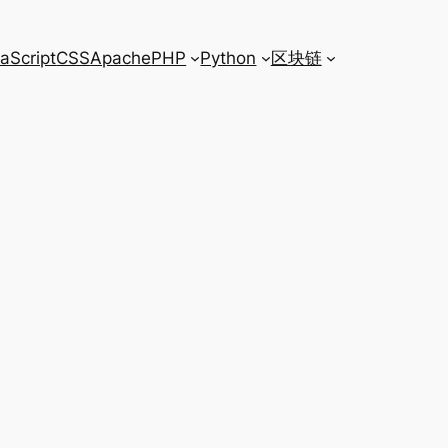
aScript
CSS
Apache
PHP
Python
区块链