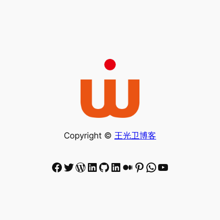
Copyright ©
王光卫博客
Facebook
Twitter
WordPress
LinkedIn
GitHub
LinkedIn
Medium
Pinterest
WhatsApp
YouTube