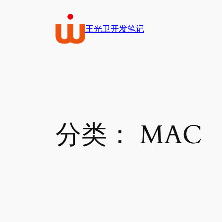
跳
至
王光卫开发笔记
内
容
分类：
MAC