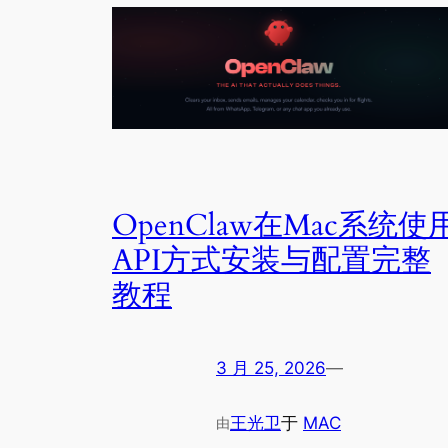
OpenClaw在Mac系统使
API方式安装与配置完整
教程
3 月 25, 2026
—
王光卫
于
MAC
由