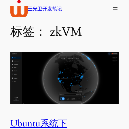
跳
王光卫开发笔记
到
内
容
标签：
zkVM
Ubuntu系统下